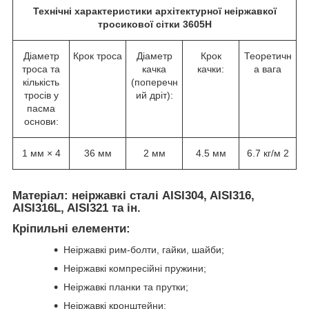
Технічні характеристики архітектурної неіржавкої
тросикової сітки 3605H
Діаметр
Крок троса
Діаметр
Крок
Теоретичн
троса та
качка
качки:
а вага
кількість
(поперечн
тросів у
ий дріт):
пасма
основи:
1 мм × 4
36 мм
2 мм
4.5 мм
6.7 кг/м 2
Матеріал:
неіржавкі сталі AISI304, AISI316,
AISI316L, AISI321 та ін.
Кріпильні елементи:
Неіржавкі рим-болти, гайки, шайби;
Неіржавкі компресійні пружини;
Неіржавкі планки та прутки;
Неіржавкі кронштейни;