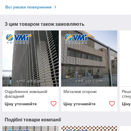
Всі умови повернення
З цим товаром також замовляють
Оздоблення зовнішній
Металеві огорожі
Реші
фасадний
стін
Ціну уточнюйте
Ціну уточнюйте
Цін
Подібні товари компанії