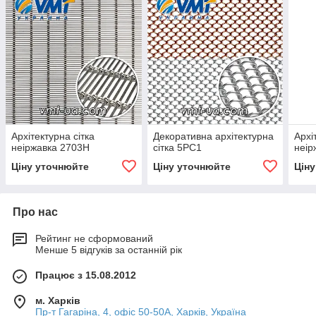
Архітектурна сітка
Декоративна архітектурна
Архі
неіржавка 2703H
сітка 5PC1
неір
Ціну уточнюйте
Ціну уточнюйте
Цін
Про нас
Рейтинг не сформований
Менше 5 відгуків за останній рік
Працює з 15.08.2012
м. Харків
Пр-т Гагаріна, 4, офіс 50-50A, Харків, Україна