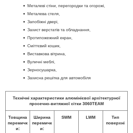
Металеві стіни, перегородки та огорожі,
Металева стеля,
Запобіжні двері,
Захист верстатів та обладнання,
Протипожежний екран,
Сміттєвий кошик,
Виставкова вітрина,
Вуличні меблі,
Зерносушарка,
Захисна решітка для автомобіля
Технічні характеристики алюмінієвої архітектурної
просечно-витяжної сітки 3060TEAM
Товщина
Ширина
SWM
LWM
Тип
перемичк
перемичк
поверхні
и:
и: