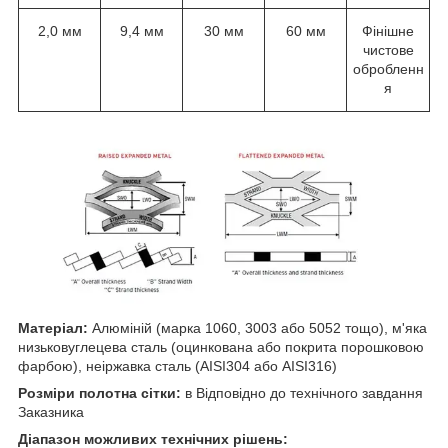
2,0 мм
9,4 мм
30 мм
60 мм
Фінішне
чистове
обробленн
я
Матеріал:
Алюміній (марка 1060, 3003 або 5052 тощо), м'яка
низьковуглецева сталь (оцинкована або покрита порошковою
фарбою), неіржавка сталь (AISI304 або AISI316)
Розміри полотна сітки:
в Відповідно до технічного завдання
Заказника
Діапазон можливих технічних рішень: