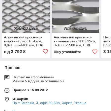
Алюмінієвий просечно-
Алюмінієвий просечно-
Неір
витяжний лист 16х6мм,
витяжний лист 200х72мм,
витя
0,8х1000x4400 мм, ПВЛ
3х1000x1500 мм, ПВЛ
0,5х
3 792
3 1
від
₴
Ціну уточнюйте
Про нас
Рейтинг не сформований
Менше 5 відгуків за останній рік
Працює з 15.08.2012
м. Харків
Пр-т Гагаріна, 4, офіс 50-50A, Харків, Україна