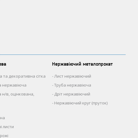
ева
Нержавіючий металопрокат
а та декоративна сітка
Лист нержавіючий
на нержавіюча
Труба нержавіюча
 н/в, оцінкована,
Дріт нержавіючий
Нержавіючий круг (пруток)
нна
і листи
рожі