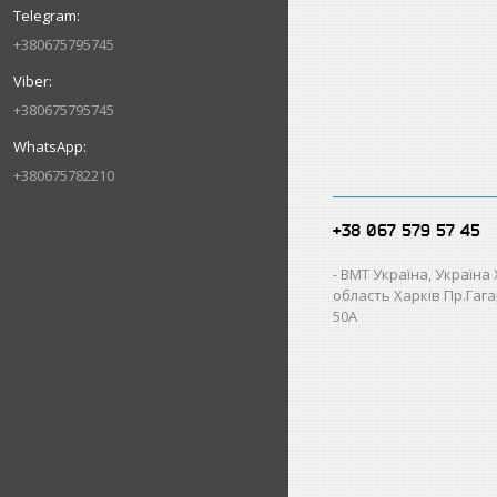
+380675795745
+380675795745
+380675782210
+38 067 579 57 45
ВМТ Україна, Україна
область Харків Пр.Гагар
50А