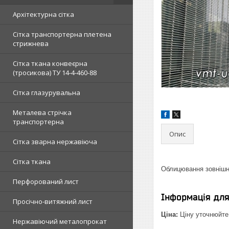
Архітектурна сітка
Сітка транспортерна плетена
стрижнева
Сітка ткана конвеєрна
(тросикова) ТУ 14-4-460-88
Сітка глазурувальна
Металева стрічка
транспортерна
Опис
Сітка зварна нержавіюча
Сітка ткана
Облицювання зовнішні
Перфорований лист
Інформація дл
Просічно-витяжний лист
Ціна:
Ціну уточнюйте
Нержавіючий металопрокат