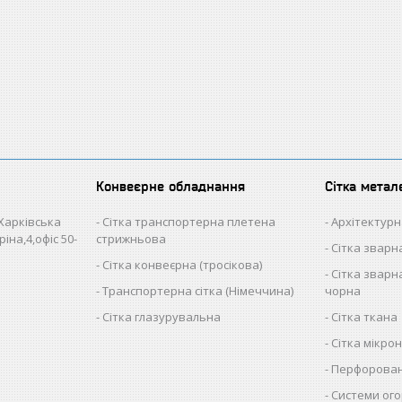
Конвеєрне обладнання
Сітка метал
 Харківська
Сітка транспортерна плетена
Архітектурн
іна,4,офіс 50-
стрижньова
Сітка звар
Сітка конвеєрна (тросікова)
Сітка зварна
Транспортерна сітка (Німеччина)
чорна
Сітка глазурувальна
Сітка ткана
Сітка мікро
Перфорован
Системи ого