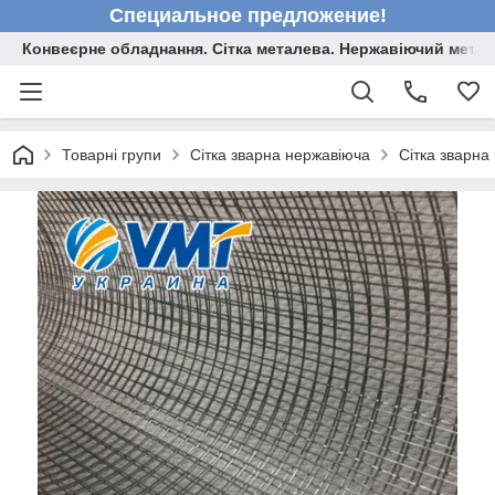
Специальное предложение!
Конвеєрне обладнання. Сітка металева. Нержавіючий мета
Товарні групи
Сітка зварна нержавіюча
Сітка зварн