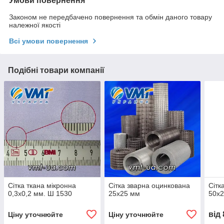
Умови повернення
Законом не передбачено повернення та обмін даного товару
належної якості
Всі умови повернення
Подібні товари компанії
Сітка ткана мікронна
Сітка зварна оцинкована
Сітк
0,3х0,2 мм. Ш 1530
25х25 мм
50х
від
Ціну уточнюйте
Ціну уточнюйте