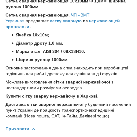
Сетка сварная нержавеющая 10х10мм Ф 1,0мм, ширина
рулона 1000мм
Сетка сварная нержавеющая
.
ЧП «ВМТ
Украина»
предлагает
сетку сварную
из
нержавеющей
проволоки
:
Ячейка 10х10м;
Діаметр дроту 1,0 мм.
Марка сталі AISI 304 / 08Х18Н10.
Ширина рулону 1000мм.
Основне застосування дана сітка знаходить при виробництві
годівниць для риби і дренажу для сушіння ягід і фруктів.
Можливе виготовлення
сітки зварної нержавіючої
з
нестандартними розмірами осередків.
Купити сітку зварну нержавіючу в Харкові.
Доставка сітки зварної нержавіючої
у будь-який населений
пункт України де працюють транспортно-експедиційні
компанії (Нова пошта, САТ, Ін-Тайм, Делівері тощо)
Приховати