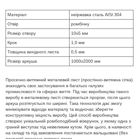
Матеріал
неіржавка сталь AISI 304
Отвір
ромбічну
Розмір отвору
10х5 мм
Крок
1,0 мм
Товщина вихідного листа
0,5 мм
Розмір аркуша
1000х2000 мм
Просечно-витяжний металевий лист (простінно-витяжна сітка)
знаходить своє застосування в багатьох галузях
промисловості та сферах життя. Під час виробництва такого
виробу в металевому листі створюються прорізи, після цього
аркуш розтягується по ширині. Така технологія дає змогу
мінімізувати відходи матеріалу та водночас зберегти
конструктивну міцність виробу. Цей спосіб виробництва
створює унікальний ромбоподібний візерунок, у якому одна з
граней виступає під невеликим кутом. Крім цього, в наявності
на складі та під замовлення постачаються вальцьовані (без
виступів) просічно-витяжні листи.