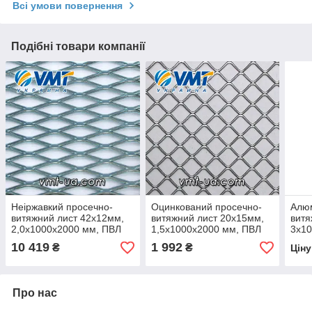
Всі умови повернення
Подібні товари компанії
Неіржавкий просечно-
Оцинкований просечно-
Алюм
витяжний лист 42х12мм,
витяжний лист 20х15мм,
витя
2,0х1000x2000 мм, ПВЛ
1,5х1000x2000 мм, ПВЛ
3х10
10 419
1 992
₴
₴
Цін
Про нас