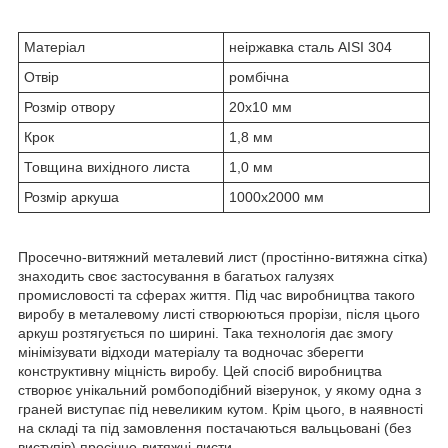
Матеріал
неіржавка сталь AISI 304
Отвір
ромбічна
Розмір отвору
20х10 мм
Крок
1,8 мм
Товщина вихідного листа
1,0 мм
Розмір аркуша
1000х2000 мм
Просечно-витяжний металевий лист (простінно-витяжна сітка)
знаходить своє застосування в багатьох галузях
промисловості та сферах життя. Під час виробництва такого
виробу в металевому листі створюються прорізи, після цього
аркуш розтягується по ширині. Така технологія дає змогу
мінімізувати відходи матеріалу та водночас зберегти
конструктивну міцність виробу. Цей спосіб виробництва
створює унікальний ромбоподібний візерунок, у якому одна з
граней виступає під невеликим кутом. Крім цього, в наявності
на складі та під замовлення постачаються вальцьовані (без
виступів) просічно-витяжні листи.