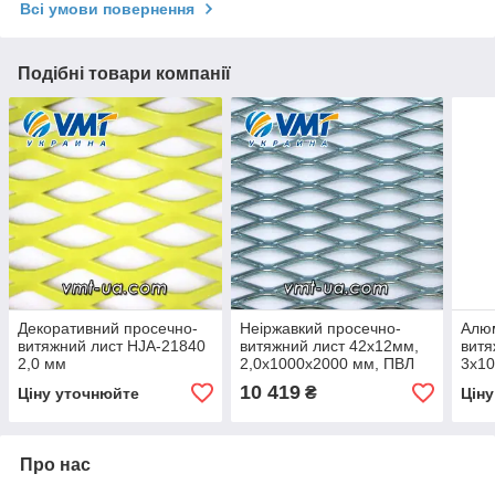
Всі умови повернення
Подібні товари компанії
Декоративний просечно-
Неіржавкий просечно-
Алюм
витяжний лист HJA-21840
витяжний лист 42х12мм,
витя
2,0 мм
2,0х1000x2000 мм, ПВЛ
3х10
10 419
₴
Ціну уточнюйте
Цін
Про нас