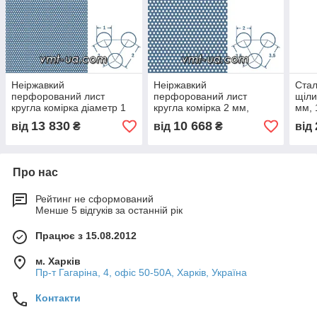
Неіржавкий
Неіржавкий
Ста
перфорований лист
перфорований лист
щіли
кругла комірка діаметр 1
кругла комірка 2 мм,
мм, 
мм, 1х1000х2000 мм
1,5х1000х2000 мм
13 830
10 668
від
₴
від
₴
від
Про нас
Рейтинг не сформований
Менше 5 відгуків за останній рік
Працює з 15.08.2012
м. Харків
Пр-т Гагаріна, 4, офіс 50-50A, Харків, Україна
Контакти