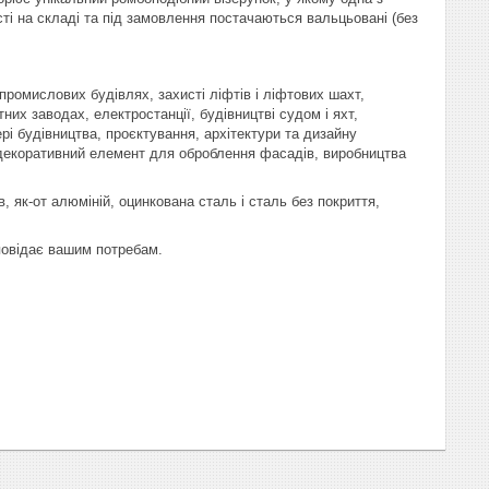
сті на складі та під замовлення постачаються вальцьовані (без
ромислових будівлях, захисті ліфтів і ліфтових шахт,
них заводах, електростанції, будівництві судом і яхт,
сфері будівництва, проєктування, архітектури та дизайну
декоративний елемент для оброблення фасадів, виробництва
, як-от алюміній, оцинкована сталь і сталь без покриття,
повідає вашим потребам.