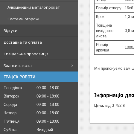
Алюмінієвий металопрокат
Розмір отвору
16х6
Крок
1,3 
Системи огорожі
Товщина
Відгуки
вихідного
0,8 
листа
Доставка та оплата
Розмір
1000
аркуша
Спеціальна пропозиція
Бланки заказа
Ми пропонуємо вам ши
ГРАФІК РОБОТИ
Понеділок
09:00
18:00
Інформація дл
Вівторок
09:00
18:00
Середа
09:00
18:00
Ціна:
від 3 792 ₴
Четвер
09:00
18:00
Пʼятниця
09:00
18:00
Субота
Вихідний