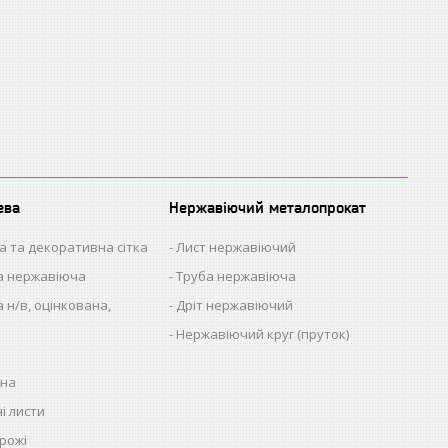
ева
Нержавіючий металопрокат
а та декоративна сітка
Лист нержавіючий
на нержавіюча
Труба нержавіюча
 н/в, оцінкована,
Дріт нержавіючий
Нержавіючий круг (пруток)
нна
і листи
рожі