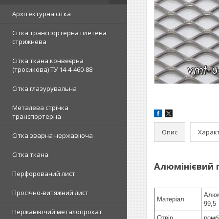
Архітектурна сітка
Сітка транспортерна плетена
стрижнева
Сітка ткана конвеєрна
(тросикова) ТУ 14-4-460-88
Сітка глазурувальна
Металева стрічка
транспортерна
Опис
Харак
Сітка зварна нержавіюча
Сітка ткана
Алюмінієвий 
Перфорований лист
Просічно-витяжний лист
Алюм
Матеріал
99,5
Нержавіючий металопрокат
Отвір
ромб