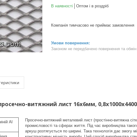
В наявності
Оптом і в роздріб
Компанія тимчасово не приймає замовлення
Законом не передбачено повернення та обмін 
теристики
просечно-витяжний лист 16х6мм, 0,8х1000x440
Просечно-витяжний металевий лист (простінно-витяжна сітк
іній Al
промисловості та сферах життя. Під час виробництва таког
аркуш розтягується по ширині. Така технологія дає змогу м
ічна
конструктивну міцність виробу. Цей спосіб виробництва ств