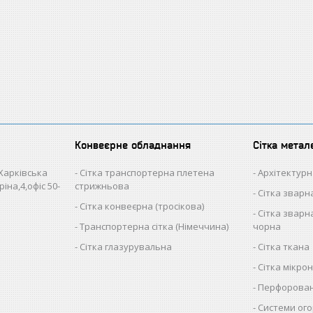
Конвеєрне обладнання
Сітка метал
 Харківська
Сітка транспортерна плетена
Архітектурн
іна,4,офіс 50-
стрижньова
Сітка звар
Сітка конвеєрна (тросікова)
Сітка зварна
Транспортерна сітка (Німеччина)
чорна
Сітка глазурувальна
Сітка ткана
Сітка мікро
Перфорован
Системи ого