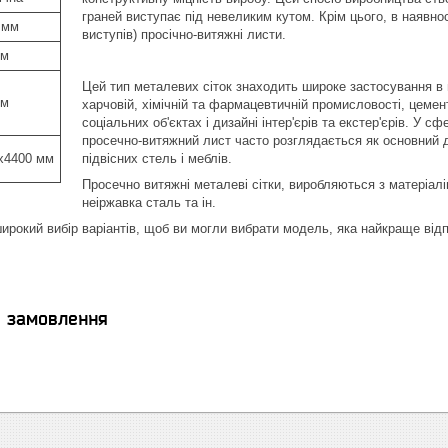
граней виступає під невеликим кутом. Крім цього, в наявно
 мм
виступів) просічно-витяжні листи.
мм
Цей тип металевих сіток знаходить широке застосування в п
мм
харчовій, хімічній та фармацевтичній промисловості, цемент
соціальних об'єктах і дизайні інтер'єрів та екстер'єрів. У 
просечно-витяжний лист часто розглядається як основний 
х4400 мм
підвісних стель і меблів.
Просечно витяжні металеві сітки, виробляються з матеріалів
неіржавка сталь та ін.
рокий вибір варіантів, щоб ви могли вибрати модель, яка найкраще від
я замовлення