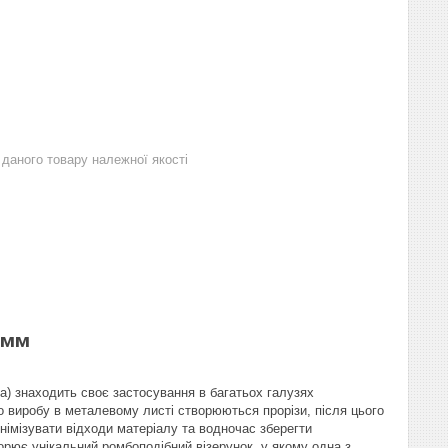
даного товару належної якості
0мм
а) знаходить своє застосування в багатьох галузях
о виробу в металевому листі створюються прорізи, після цього
інімізувати відходи матеріалу та водночас зберегти
орює унікальний ромбоподібний візерунок, у якому одна з