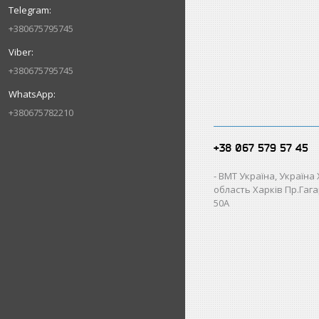
+380675795745
+380675795745
+380675782210
+38 067 579 57 45
ВМТ Україна, Україна
область Харків Пр.Гагар
50А