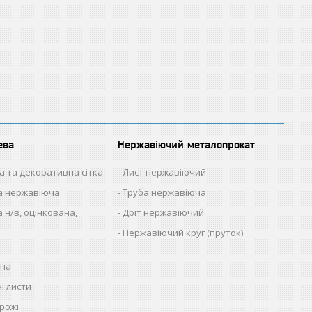
ева
Нержавіючий металопрокат
а та декоративна сітка
Лист нержавіючий
на нержавіюча
Труба нержавіюча
 н/в, оцінкована,
Дріт нержавіючий
Нержавіючий круг (пруток)
нна
і листи
рожі