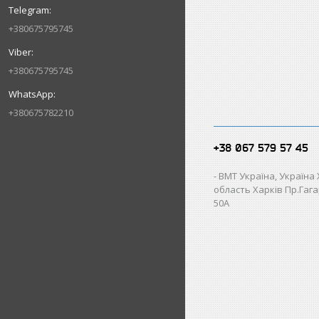
+380675795745
+380675795745
+380675782210
+38 067 579 57 45
ВМТ Україна, Україна
область Харків Пр.Гагар
50А