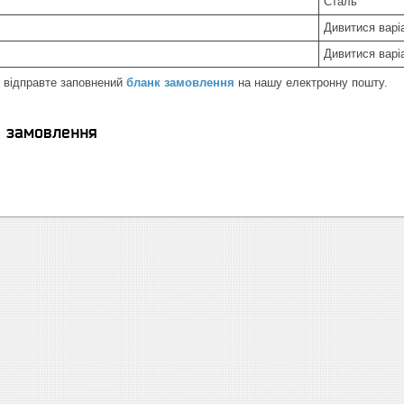
Сталь
Дивитися варі
Дивитися варі
и відправте заповнений
бланк замовлення
на нашу електронну пошту.
я замовлення