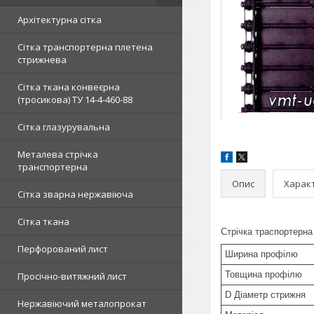
Архітектурна сітка
Сітка транспортерна плетена
стрижнева
Сітка ткана конвеєрна
(тросикова) ТУ 14-4-460-88
Сітка глазурувальна
Металева стрічка
транспортерна
Опис
Харак
Сітка зварна нержавіюча
Сітка ткана
Стрічка траспортерна 
Перфорований лист
Ширина профілю
Товщина профілю
Просічно-витяжний лист
D Діаметр стрижня
Нержавіючий металопрокат