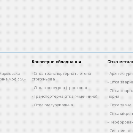
Конвеєрне обладнання
Сітка метал
 Харківська
Сітка транспортерна плетена
Архітектурн
іна,4,офіс 50-
стрижньова
Сітка звар
Сітка конвеєрна (тросікова)
Сітка зварна
Транспортерна сітка (Німеччина)
чорна
Сітка глазурувальна
Сітка ткана
Сітка мікро
Перфорован
Системи ого