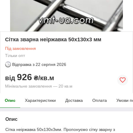
Сітка зварна неіржавка 50х130х3 мм
Під замовлення
Тільки опт
Відправка з
22 серпня 2026
926
від
₴/кв.м
Мінімальне замовлення — 20 кв.м
Опис
Характеристики
Доставка
Оплата
Умови п
Опис
Сітка неіржавка 50х130х3мм. Пропонуємо сітку зварну з