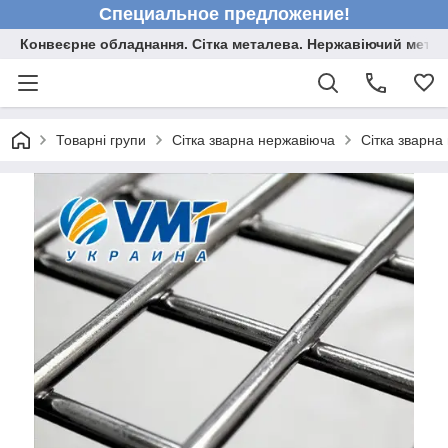
Специальное предложение!
Конвеєрне обладнання. Сітка металева. Нержавіючий мета
Товарні групи
Сітка зварна нержавіюча
Сітка зварна