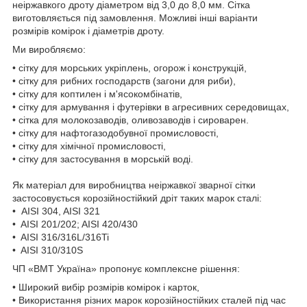
неіржавкого дроту діаметром від 3,0 до 8,0 мм. Сітка
виготовляється під замовлення. Можливі інші варіанти
розмірів комірок і діаметрів дроту.
Ми виробляємо:
• сітку для морських укріплень, огорож і конструкцій,
• сітку для рибних господарств (загони для риби),
• сітку для коптилен і м'ясокомбінатів,
• сітку для армування і футерівки в агресивних середовищах,
• сітка для молокозаводів, оливозаводів і сироварен.
• сітку для нафтогазодобувної промисловості,
• сітку для хімічної промисловості,
• сітку для застосування в морській воді.
Як матеріал для виробництва неіржавкої зварної сітки
застосовується корозійностійкий дріт таких марок сталі:
• AISI 304, AISI 321
• AISI 201/202; AISI 420/430
• AISI 316/316L/316Ti
• AISI 310/310S
ЧП «ВМТ Україна» пропонує комплексне рішення:
• Широкий вибір розмірів комірок і карток,
• Використання різних марок корозійностійких сталей під час