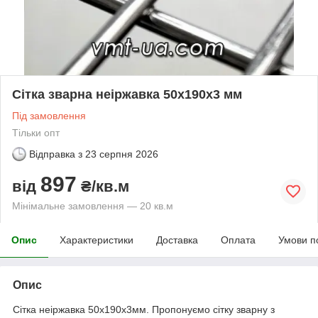
Сітка зварна неіржавка 50х190х3 мм
Під замовлення
Тільки опт
Відправка з
23 серпня 2026
897
від
₴/кв.м
Мінімальне замовлення — 20 кв.м
Опис
Характеристики
Доставка
Оплата
Умови п
Опис
Сітка неіржавка 50х190х3мм. Пропонуємо сітку зварну з