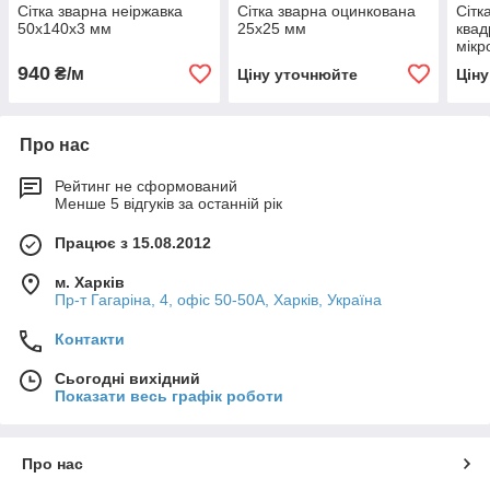
Сітка зварна неіржавка
Сітка зварна оцинкована
Сітк
50х140х3 мм
25х25 мм
квад
мікр
мм х
940
₴/м
Ціну уточнюйте
Цін
Про нас
Рейтинг не сформований
Менше 5 відгуків за останній рік
Працює з 15.08.2012
м. Харків
Пр-т Гагаріна, 4, офіс 50-50A, Харків, Україна
Контакти
Сьогодні вихідний
Показати весь графік роботи
Про нас