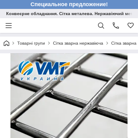
Специальное предложение!
Конвеєрне обладнання. Сітка металева. Нержавіючий мета
Товарні групи
Сітка зварна нержавіюча
Сітка зварна