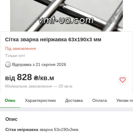
Сітка зварна неіржавка 63х190х3 мм
Під замовлення
Тільки опт
Відправка з
21 серпня 2026
828
від
₴/кв.м
Мінімальне замовлення — 20 кв.м
Опис
Характеристики
Доставка
Оплата
Умови п
Опис
Сітка неіржавка
зварна 63х190х3мм.