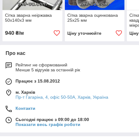
Сітка зварна неіржавка
Сітка зварна оцинкована
Сітк
50х140х3 мм
25х25 мм
квад
мікр
мм х
940
₴/м
Ціну уточнюйте
Цін
Про нас
Рейтинг не сформований
Менше 5 відгуків за останній рік
Працює з 15.08.2012
м. Харків
Пр-т Гагаріна, 4, офіс 50-50A, Харків, Україна
Контакти
Сьогодні працює з 09:00 до 18:00
Показати весь графік роботи