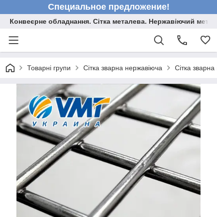
Специальное предложение!
Конвеєрне обладнання. Сітка металева. Нержавіючий мета
Товарні групи
Сітка зварна нержавіюча
Сітка зварна