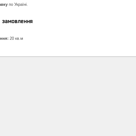
авку
по Україні.
я замовлення
ння:
20 кв.м