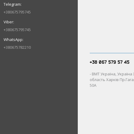
+380675795745
+380675795745
+380675782210
+38 067 579 57 45
ВМТ Україна, Україна
область Харків Пр.Гагар
50А