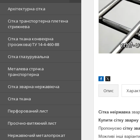
Архітектурна сітка
Сітка транспортерна плетена
стрижнева
Сітка ткана конвеєрна
(тросикова) ТУ 14-4-460-88
Сітка глазурувальна
Металева стрічка
транспортерна
Сітка зварна нержавіюча
Опис
Харак
Сітка ткана
Перфорований лист
Сітка неіржавка
зва
Купити сітку зварну
Просічно-витяжний лист
Пропонуємо
сітку зв
Нержавіючий металопрокат
Можливі інші варіанти