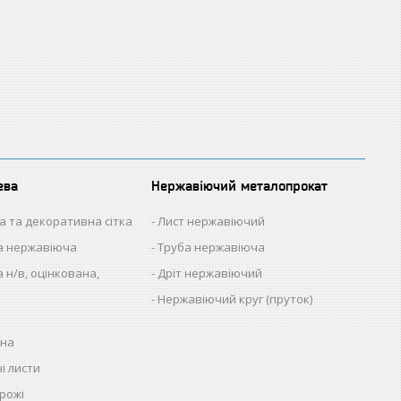
ева
Нержавіючий металопрокат
а та декоративна сітка
Лист нержавіючий
на нержавіюча
Труба нержавіюча
 н/в, оцінкована,
Дріт нержавіючий
Нержавіючий круг (пруток)
нна
і листи
рожі