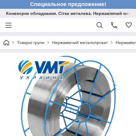
Специальное предложение!
Конвеєрне обладнання. Сітка металева. Нержавіючий мета
Товарні групи
Нержавіючий металопрокат
Нержавіюч