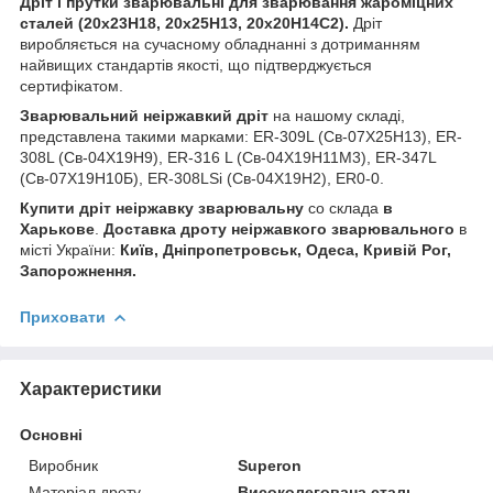
Дріт і прутки
зварювальні для зварювання жароміцних
сталей (20х23Н18, 20х25Н13, 20х20Н14С2).
Дріт
виробляється на сучасному обладнанні з дотриманням
найвищих стандартів якості, що підтверджується
сертифікатом.
Зварювальний неіржавкий дріт
на нашому складі,
представлена такими марками: ER-309L (Св-07Х25Н13), ER-
308L (Св-04Х19Н9), ER-316 L (Св-04Х19Н11М3), ER-347L
(Св-07Х19Н10Б), ER-308LSi (Св-04Х19Н2), ER0-0.
Купити дріт неіржавку зварювальну
со склада
в
Харькове
.
Доставка дроту неіржавкого зварювального
в
місті України:
Київ, Дніпропетровськ, Одеса, Кривій Рог,
Запорожнення.
Приховати
Характеристики
Основні
Виробник
Superon
Матеріал дроту
Високолегована сталь