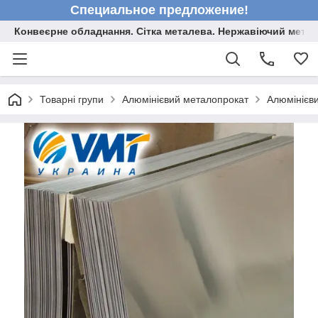
Специальное предложение!
Конвеєрне обладнання. Сітка металева. Нержавіючий мета
Товарні групи
Алюмінієвий металопрокат
Алюмінієви