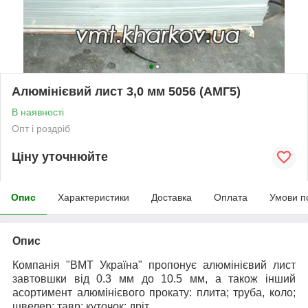
Алюмінієвий лист 3,0 мм 5056 (АМГ5)
В наявності
Опт і роздріб
Ціну уточнюйте
Опис
Характеристики
Доставка
Оплата
Умови п
Опис
Компанія "ВМТ Україна" пропонує алюмінієвий лист
завтовшки від 0.3 мм до 10.5 мм, а також інший
асортимент алюмінієвого прокату: плита; труба, коло;
швелер; тавр; куточок; дріт.