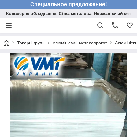
Специальное предложение!
Конвеєрне обладнання. Сітка металева. Нержавіючий мета
Товарні групи
Алюмінієвий металопрокат
Алюмінієви