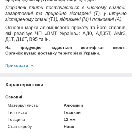
Дюралеві плити постачаються в чистому вигляді,
загартовані та природно зістарені (Т), у штучно
зістареному стані (Т1), відпажені (М) і плаковані (А).
Основні марки алюмінієвого прокату та його сплавів,
які реалізує ЧП «ВМТ Україна»:
АД0, АД35Т, АМг3,
Д1Т, Д16Т, В95 та ін.
На продукцію надається сертифікат якості.
Організовуємо доставку територією України.
Приховати
Характеристики
Основні
Матеріал листа
Алюміній
Тип листа
Гладкий
Товщина
12 мм
Стан виробу
Нове