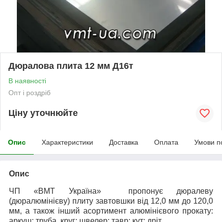
Дюралова плита 12 мм Д16т
В наявності
Опт і роздріб
Ціну уточнюйте
Опис
Характеристики
Доставка
Оплата
Умови п
Опис
ЧП «ВМТ Україна» пропонує дюралеву
(дюралюмінієву) плиту завтовшки від 12,0 мм до 120,0
мм, а також інший асортимент алюмінієвого прокату:
аркуш; труба, круг; швелер; тавр; кут; дріт.