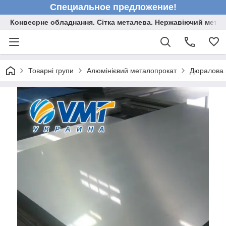
Специальное предложение!
Конвеєрне обладнання. Сітка металева. Нержавіючий мета
Товарні групи
Алюмінієвий металопрокат
Дюралова 