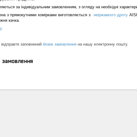
яються за індивідуальним замовленням, з огляду на необхідні характер
на з прямокутними комірками виготовляється з
неіржавкого дроту
AIS
ижня качка.
у.
и відправте заповнений
бланк замовлення
на нашу електронну пошту.
я замовлення