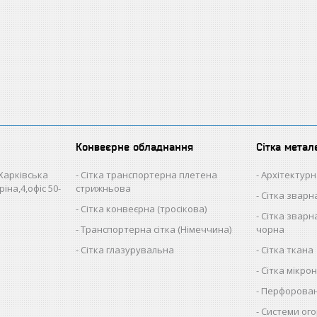
Конвеєрне обладнання
Сітка метал
 Харківська
Сітка транспортерна плетена
Архітектурн
іна,4,офіс 50-
стрижньова
Сітка звар
Сітка конвеєрна (тросікова)
Сітка зварна
Транспортерна сітка (Німеччина)
чорна
Сітка глазурувальна
Сітка ткана
Сітка мікро
Перфорован
Системи ого