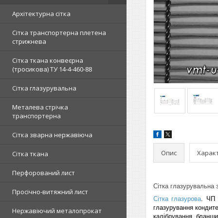
Архітектурна сітка
Сітка транспортерна плетена
стрижнева
Сітка ткана конвеєрна
(тросикова) ТУ 14-4-460-88
Сітка глазурувальна
Металева стрічка
транспортерна
Сітка зварна нержавіюча
Опис
Харак
Сітка ткана
Перфорований лист
Сітка глазурувальна з
Просічно-витяжний лист
Сітка глазурова
. ЧП 
глазурування кондитер
Нержавіючий металопрокат
калібрування, бланши