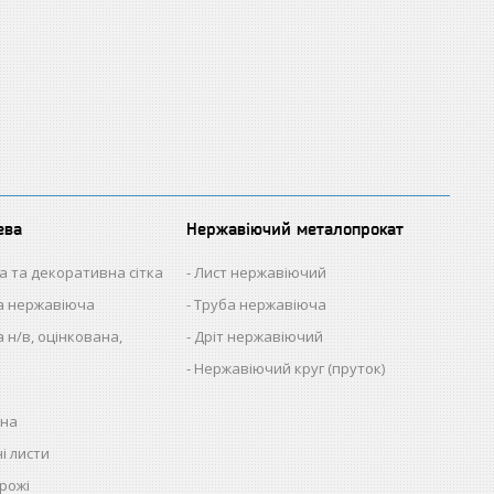
ева
Нержавіючий металопрокат
а та декоративна сітка
Лист нержавіючий
на нержавіюча
Труба нержавіюча
 н/в, оцінкована,
Дріт нержавіючий
Нержавіючий круг (пруток)
нна
і листи
рожі