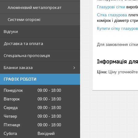
Алюмінієвий металопрокат
Глазурові сітки
виробл
Сітка глазурова
плете
Системи огорожі
комірок і діаметр стр
Купити сітку глазуров
Відгуки
Доставка та оплата
Для замовлення сітк
Спеціальна пропозиція
Інформація дл
Бланки заказа
Ціна:
Ціну уточнюйте
ГРАФІК РОБОТИ
Понеділок
09:00
18:00
Вівторок
09:00
18:00
Середа
09:00
18:00
Четвер
09:00
18:00
Пʼятниця
09:00
18:00
Субота
Вихідний