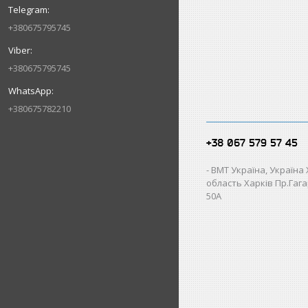
+380675795745
+380675795745
+380675782210
+38 067 579 57 45
ВМТ Україна, Україна
область Харків Пр.Гагар
50А