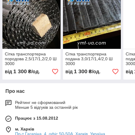
Сітка транспортерна
Сітка транспортерна
Сітк
породова 2,5/17/1,2/2,0 Ш
подана 3,0/17/1,4/2,0 Ш
пода
3000
3000
300
1 300
1 300
від
₴/од.
від
₴/од.
від
Про нас
Рейтинг не сформований
Менше 5 відгуків за останній рік
Працює з 15.08.2012
м. Харків
Пр-т Гагаріна, 4, офіс 50-50A, Харків, Україна