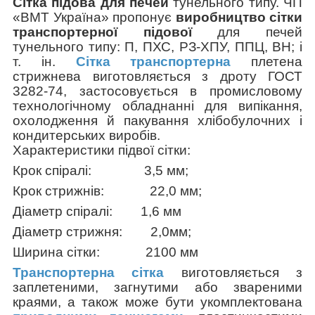
Сітка
підова
для печей
тунельного типу.
ЧП
«ВМТ Україна» пропонує
виробництво сітки
транспортерної підової
для печей
тунельного типу: П, ПХС, РЗ-ХПУ, ППЦ, BH; і
т. ін.
Сітка транспортерна
плетена
стрижнева виготовляється з дроту ГОСТ
3282-74, застосовується в промисловому
технологічному обладнанні для випікання,
охолодження й пакування хлібобулочних і
кондитерських виробів.
Характеристики підвої сітки:
Крок спіралі: 3,5 мм;
Крок стрижнів: 22,0 мм;
Діаметр спіралі: 1,6 мм
Діаметр стрижня: 2,0мм;
Ширина сітки: 2100 мм
Транспортерна сітка
виготовляється з
заплетеними, загнутими або звареними
краями, а також може бути укомплектована