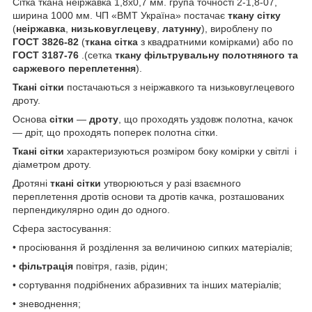
Сітка ткана неіржавка 1,8х0,7 мм. група точності 2-1,8-07,
ширина 1000 мм. ЧП «ВМТ Україна» постачає
ткану сітку
(
неіржавка
,
низьковуглецеву
,
латунну
), вироблену по
ГОСТ 3826-82
(
ткана сітка
з квадратними комірками) або по
ГОСТ 3187-76
.(сетка
ткану фільтрувальну полотняного та
саржевого переплетення
).
Ткані сітки
постачаються з неіржавкого та низьковуглецевого
дроту.
Основа
сітки
—
дроту
, що проходять уздовж полотна, качок
— дріт, що проходять поперек полотна сітки.
Ткані сітки
характеризуються розміром боку комірки у світлі і
діаметром дроту.
Дротяні
ткані сітки
утворюються у разі взаємного
переплетення дротів основи та дротів качка, розташованих
перпендикулярно один до одного.
Сфера застосування:
• просіювання й розділення за величиною сипких матеріалів;
•
фільтрація
повітря, газів, рідин;
• сортування подрібнених абразивних та інших матеріалів;
• зневоднення;