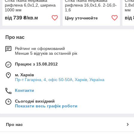
Сітка ткана неіржавка
Сітка ткана неіржавка
Сітк
рифлена 6,0х1,2, ширина
рифлена 16,0х1,6. 2-16,0-
1,8х
1000 мм
1,6
мм
739
від
₴/кв.м
від
Ціну уточнюйте
Про нас
Рейтинг не сформований
Менше 5 відгуків за останній рік
Працює з 15.08.2012
м. Харків
Пр-т Гагаріна, 4, офіс 50-50A, Харків, Україна
Контакти
Сьогодні вихідний
Показати весь графік роботи
Про нас