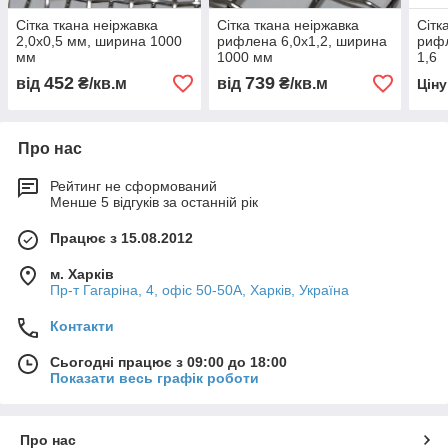
Сітка ткана неіржавка
Сітка ткана неіржавка
Сітк
2,0х0,5 мм, ширина 1000
рифлена 6,0х1,2, ширина
рифл
мм
1000 мм
1,6
452
739
від
₴/кв.м
від
₴/кв.м
Цін
Про нас
Рейтинг не сформований
Менше 5 відгуків за останній рік
Працює з 15.08.2012
м. Харків
Пр-т Гагаріна, 4, офіс 50-50A, Харків, Україна
Контакти
Сьогодні працює з 09:00 до 18:00
Показати весь графік роботи
Про нас