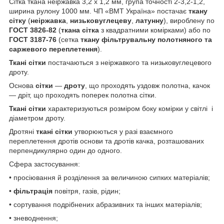
Сітка ткана неіржавка 3,2 х 1,2 мм, група точності 2-3,2-1,2,
ширина рулону 1000 мм. ЧП «ВМТ Україна» постачає
ткану
сітку
(
неіржавка
,
низьковуглецеву
,
латунну
), вироблену по
ГОСТ 3826-82
(
ткана сітка
з квадратними комірками) або по
ГОСТ 3187-76
(сетка
ткану фільтрувальну полотняного та
саржевого переплетення
).
Ткані сітки
постачаються з неіржавкого та низьковуглецевого
дроту.
Основа
сітки
—
дроту
, що проходять уздовж полотна, качок
— дріт, що проходять поперек полотна сітки.
Ткані сітки
характеризуються розміром боку комірки у світлі і
діаметром дроту.
Дротяні
ткані сітки
утворюються у разі взаємного
переплетення дротів основи та дротів качка, розташованих
перпендикулярно один до одного.
Сфера застосування:
• просіювання й розділення за величиною сипких матеріалів;
•
фільтрація
повітря, газів, рідин;
• сортування подрібнених абразивних та інших матеріалів;
• зневоднення;