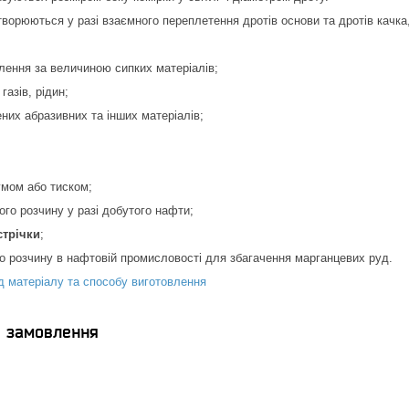
ворюються у разі взаємного переплетення дротів основи та дротів качк
ілення за величиною сипких матеріалів;
 газів, рідин;
ених абразивних та інших матеріалів;
умом або тиском;
ого розчину у разі добутого нафти;
стрічки
;
о розчину в нафтовій промисловості для збагачення марганцевих руд.
ід матеріалу та способу виготовлення
я замовлення