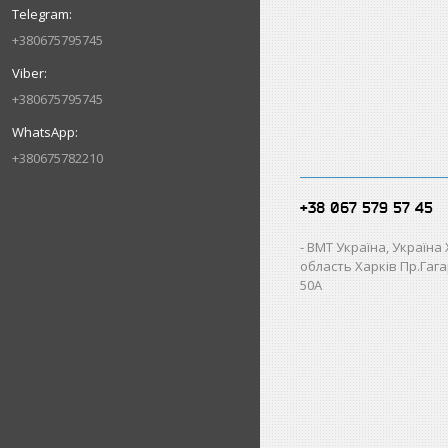
+380675795745
+380675795745
+380675782210
+38 067 579 57 45
ВМТ Україна, Україна
область Харків Пр.Гагар
50А