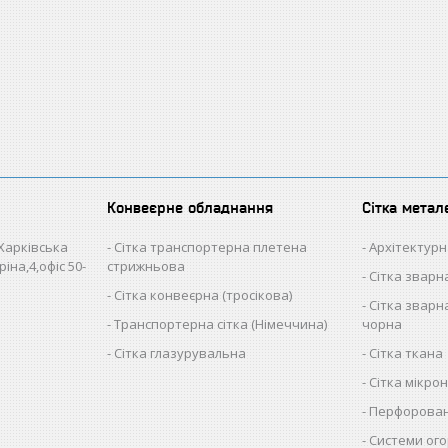
Конвеєрне обладнання
Сітка метал
 Харківська
Сітка транспортерна плетена
Архітектурн
іна,4,офіс 50-
стрижньова
Сітка звар
Сітка конвеєрна (тросікова)
Сітка зварна
Транспортерна сітка (Німеччина)
чорна
Сітка глазурувальна
Сітка ткана
Сітка мікро
Перфорован
Системи ого