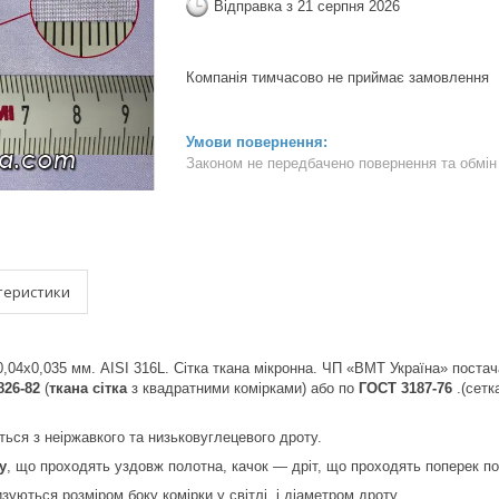
Відправка з 21 серпня 2026
Компанія тимчасово не приймає замовлення
Законом не передбачено повернення та обмін 
теристики
 0,04х0,035 мм. AISI 316L. Сітка ткана мікронна. ЧП «ВМТ Україна» поста
826-82
(
ткана сітка
з квадратними комірками) або по
ГОСТ 3187-76
.(сетк
ься з неіржавкого та низьковуглецевого дроту.
у
, що проходять уздовж полотна, качок — дріт, що проходять поперек по
зуються розміром боку комірки у світлі і діаметром дроту.