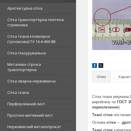
Архітектурна сітка
Сітка транспортерна плетена
стрижнева
Сітка ткана конвеєрна
(тросикова) ТУ 14-4-460-88
Сітка глазурувальна
Металева стрічка
транспортерна
Опис
Харак
Сітка зварна нержавіюча
Сітка ткана
Сітка ткана мікронна
вироблену по
ГОСТ 3
Перфорований лист
переплетення
).
Просічно-витяжний лист
Ткані сітки
постачают
Основа
сітки
—
дрот
Нержавіючий металопрокат
Ткані сітки
характери