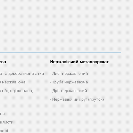
ева
Нержавіючий металопрокат
а та декоративна сітка
Лист нержавіючий
на нержавіюча
Труба нержавіюча
 н/в, оцінкована,
Дріт нержавіючий
Нержавіючий круг (пруток)
нна
і листи
рожі