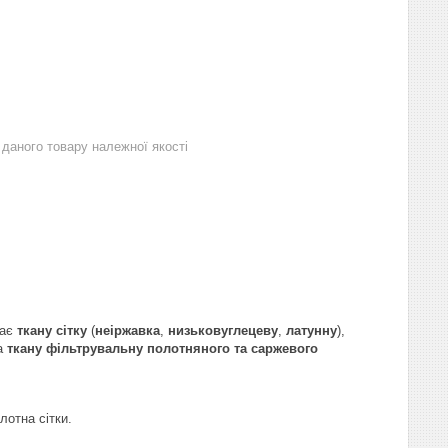
даного товару належної якості
чає
ткану сітку
(
неіржавка
,
низьковуглецеву
,
латунну
),
а
ткану фільтрувальну полотняного та саржевого
лотна сітки.