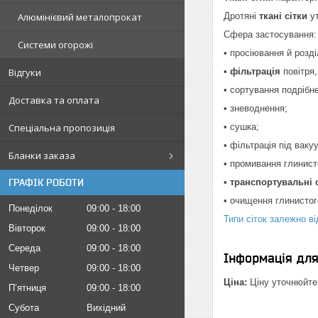
Алюмінієвий металопрокат
Дротяні
ткані сітки
ут
Сфера застосування:
Системи огорожі
• просіювання й розд
Відгуки
•
фільтрація
повітря,
• сортування подрібн
Доставка та оплата
• зневоднення;
Спеціальна пропозиція
• сушка;
• фільтрація під ваку
Бланки заказа
• промивання глинист
ГРАФІК РОБОТИ
•
транспортувальні 
• очищення глинистог
Понеділок
09:00
18:00
Типи сіток залежно в
Вівторок
09:00
18:00
Середа
09:00
18:00
Інформація дл
Четвер
09:00
18:00
Ціна:
Ціну уточнюйте
Пʼятниця
09:00
18:00
Субота
Вихідний