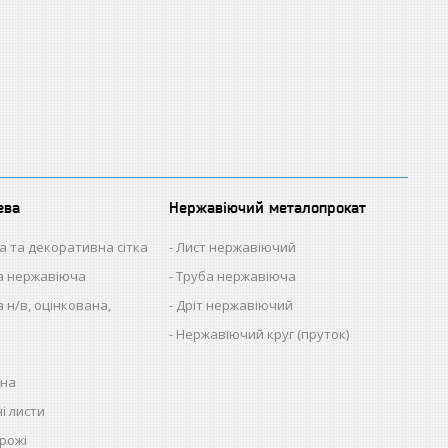
ева
Нержавіючий металопрокат
а та декоративна сітка
Лист нержавіючий
на нержавіюча
Труба нержавіюча
 н/в, оцінкована,
Дріт нержавіючий
Нержавіючий круг (пруток)
нна
і листи
рожі