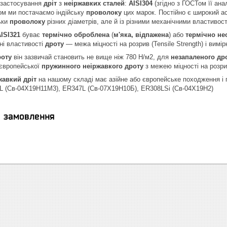
 застосування
дріт
з
неіржавких сталей
:
AISI304
(згідно з ГОСТом її ан
лом ми постачаємо індійську
проволоку
цих марок. Постійно є широкий а
ьки
проволоку
різних діаметрів, але й із різними механічними властиво
ISI321
буває
термічно оброблена
(
м'яка, відпажена
) або
термічно не
ні властивості
дроту
— межа міцності на розрив (Tensile Strength) і вимі
роту
він зазвичай становить не вище ніж 780 Н/м2, для
незапаленого др
європейської
пружинного неіржавкого дроту
з межею міцності на розри
авкий дріт
на нашому складі має азійне або європейське походження і
 L (Св-04Х19Н11М3), ER347L (Св-07Х19Н10Б), ER308LSi (Св-04Х19Н2)
я замовлення