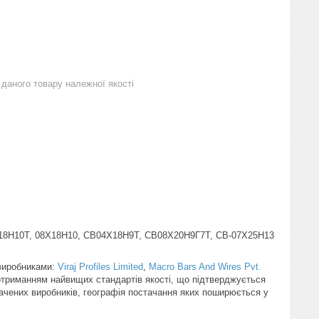
даного товару належної якості
 12Х18Н10Т, 08Х18Н10, СВ04Х18Н9Т, СВ08Х20Н9Г7Т, СВ-07Х25Н13
 виробниками:
Viraj Profiles Limited
,
Macro Bars And Wires Pvt.
отриманням найвищих стандартів якості, що підтверджується
начених виробників, географія постачання яких поширюється у