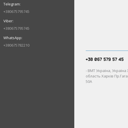
+380675795745
+380675795745
+380675782210
+38 067 579 57 45
ВМТ Україна, Україна
область Харків Пр.Гагар
50А