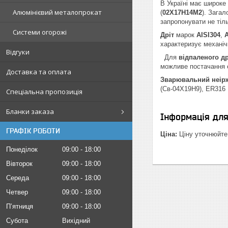
В Україні має широке
Алюмінієвий металопрокат
(
02Х17Н14М2
). Зага
запропонувати не тіл
Системи огорожі
Дріт
марок
AISI304
,
A
характеризує механіч
Відгуки
Для
відпаленого д
можливе постачання 
Доставка та оплата
Зварювальний неірж
(Св-04Х19Н9), ER316
Спеціальна пропозиція
Бланки заказа
Інформація дл
ГРАФІК РОБОТИ
Ціна:
Ціну уточнюйте
Понеділок
09:00
18:00
Вівторок
09:00
18:00
Середа
09:00
18:00
Четвер
09:00
18:00
Пʼятниця
09:00
18:00
Субота
Вихідний