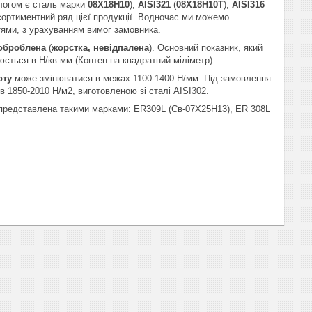
алогом є сталь марки
08Х18Н10
),
AISI321
(
08Х18Н10Т
),
AISI316
сортиментний ряд цієї продукції. Водночас ми можемо
стями, з урахуванням вимог замовника.
оброблена
(
жорстка, невідпалена
). Основний показник, який
рюється в Н/кв.мм (Контен на квадратний міліметр).
оту
може змінюватися в межах 1100-1400 Н/мм. Під замовлення
в 1850-2010 Н/м2, виготовленою зі сталі AISI302.
 представлена такими марками: ER309L (Св-07Х25Н13), ER 308L