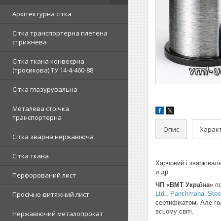
Архітектурна сітка
Сітка транспортерна плетена
стрижнева
Сітка ткана конвеєрна
(тросикова) ТУ 14-4-460-88
Сітка глазурувальна
Металева стрічка
транспортерна
Опис
Харак
Сітка зварна нержавіюча
Сітка ткана
Харчовий і зварюваль
и др.
Перфорований лист
ЧП «ВМТ Україна»
по
Просічно-витяжний лист
Ltd
.,
Panchmahal Steel
сертифікатом. Але го
всьому світі.
Нержавіючий металопрокат