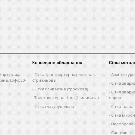
Конвеєрне обладнання
Сітка метал
 Харківська
Сітка транспортерна плетена
Архітектурн
іна,4,офіс 50-
стрижньова
Сітка звар
Сітка конвеєрна (тросікова)
Сітка зварна
Транспортерна сітка (Німеччина)
чорна
Сітка глазурувальна
Сітка ткана
Сітка мікро
Перфорован
Системи ого