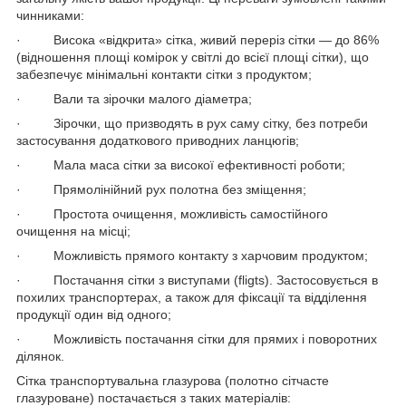
чинниками:
· Висока «відкрита» сітка, живий переріз сітки — до 86%
(відношення площі комірок у світлі до всієї площі сітки), що
забезпечує мінімальні контакти сітки з продуктом;
· Вали та зірочки малого діаметра;
· Зірочки, що призводять в рух саму сітку, без потреби
застосування додаткового приводних ланцюгів;
· Мала маса сітки за високої ефективності роботи;
· Прямолінійний рух полотна без зміщення;
· Простота очищення, можливість самостійного
очищення на місці;
· Можливість прямого контакту з харчовим продуктом;
· Постачання сітки з виступами (fligts). Застосовується в
похилих транспортерах, а також для фіксації та відділення
продукції один від одного;
· Можливість постачання сітки для прямих і поворотних
ділянок.
Сітка транспортувальна глазурова (полотно сітчасте
глазуроване) постачається з таких матеріалів: