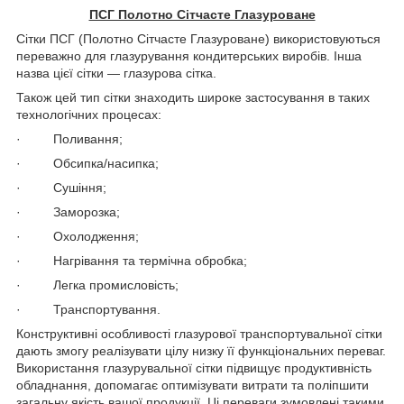
ПСГ Полотно Сітчасте Глазуроване
Сітки ПСГ (Полотно Сітчасте Глазуроване) використовуються
переважно для глазурування кондитерських виробів. Інша
назва цієї сітки — глазурова сітка.
Також цей тип сітки знаходить широке застосування в таких
технологічних процесах:
· Поливання;
· Обсипка/насипка;
· Сушіння;
· Заморозка;
· Охолодження;
· Нагрівання та термічна обробка;
· Легка промисловість;
· Транспортування.
Конструктивні особливості глазурової транспортувальної сітки
дають змогу реалізувати цілу низку її функціональних переваг.
Використання глазурувальної сітки підвищує продуктивність
обладнання, допомагає оптимізувати витрати та поліпшити
загальну якість вашої продукції. Ці переваги зумовлені такими