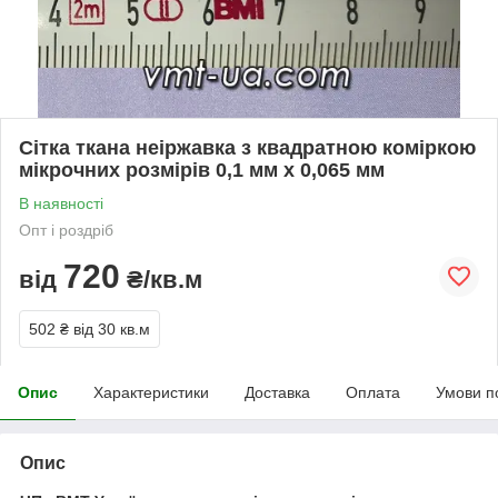
Сітка ткана неіржавка з квадратною коміркою
мікрочних розмірів 0,1 мм х 0,065 мм
В наявності
Опт і роздріб
720
від
₴/кв.м
502 ₴
від 30 кв.м
Опис
Характеристики
Доставка
Оплата
Умови п
Опис