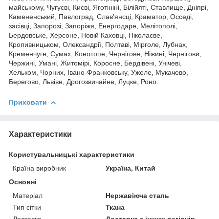
майському, Чугуєві, Києві, Яготініні, Білійяті, Ставлище, Дніпрі,
Камененський, Павлоград, Слав'янсці, Краматор, Осседі,
засівці, Запорозі, Запоріжя, Енергодаре, Мелітополі,
Бердовське, Херсоне, Новій Каховці, Ніколаєве,
Кропивницьком, Олександрії, Полтаві, Мірголе, Лубнах,
Кременчуге, Сумах, Конотопе, Чернігове, Ніжині, Чернігови,
Чержині, Умані, Житомірі, Коросне, Бердівені, Унічеві,
Хельком, Чорних, Івано-Франковську, Ужеле, Мукачево,
Берегово, Львіве, Дрогозвичайне, Луцке, Роно.
Приховати
Характеристики
Користувальницькі характеристики
Країна виробник
Україна, Китай
Основні
Матеріал
Нержавіюча сталь
Тип сітки
Ткана
Доставка
Доставка з інших регіонів