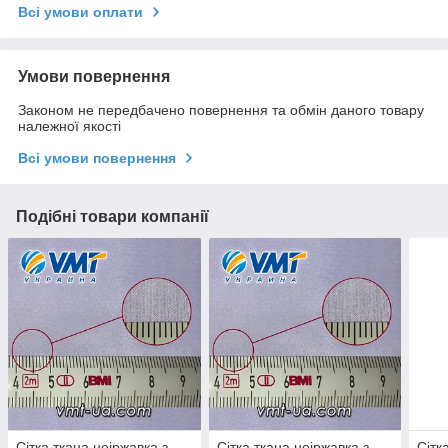
Всі умови оплати
Умови повернення
Законом не передбачено повернення та обмін даного товару
належної якості
Всі умови повернення
Подібні товари компанії
Сітка ткана неіржавка з
Сітка ткана неіржавка з
Сітк