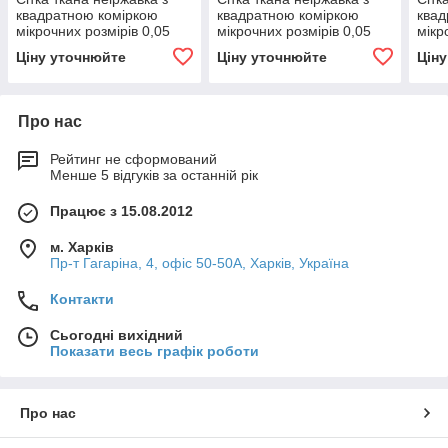
квадратною коміркою
квадратною коміркою
квад
мікрочних розмірів 0,05
мікрочних розмірів 0,05
мікр
мм х 0,04 мм
мм х 0,04 мм
х 0,
Ціну уточнюйте
Ціну уточнюйте
Цін
Про нас
Рейтинг не сформований
Менше 5 відгуків за останній рік
Працює з 15.08.2012
м. Харків
Пр-т Гагаріна, 4, офіс 50-50A, Харків, Україна
Контакти
Сьогодні вихідний
Показати весь графік роботи
Про нас