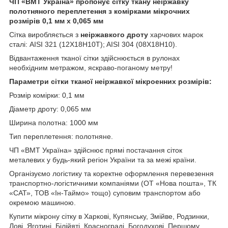
ЧП «ВМТ Україна» пропонує сітку ткану неіржавку
полотняного переплетення з комірками мікрочних
розмірів 0,1 мм х 0,065 мм
Сітка виробляється з
неіржавкого дроту
харчових марок
сталі: AISI 321 (12Х18Н10Т); AISI 304 (08Х18Н10).
Відвантаження тканої сітки здійснюється в рулонах
необхідним метражом, яскраво-поганому метру!
Параметри сітки тканої неіржавкої мікроенних розмірів:
Розмір комірки: 0,1 мм
Діаметр дроту: 0,065 мм
Ширина полотна: 1000 мм
Тип переплетення: полотняне.
ЧП «ВМТ Україна» здійснює прямі постачання сіток
металевих у будь-який регіон України та за межі країни.
Організуємо логістику та коректне оформлення перевезення
транспортно-логістичними компаніями (ОТ «Нова пошта», ТК
«САТ», ТОВ «Ін-Таймо» тощо) суповим транспортом або
окремою машиною.
Купити мікрону сітку в Харкові, Купянську, Змійве, Родзинки,
Лові, Яготині, Білійяті, Краснограді, Богодухові, Першому