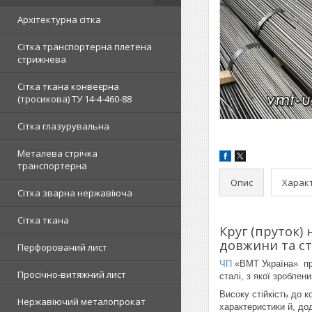
Архітектурна сітка
Сітка транспортерна плетена
стрижнева
Сітка ткана конвеєрна
(тросикова) ТУ 14-4-460-88
Сітка глазурувальна
Металева стрічка
транспортерна
Опис
Харак
Сітка зварна нержавіюча
Сітка ткана
Круг (пруток)
довжини та ст
Перфорований лист
ЧП
«ВМТ Україна» п
Просічно-витяжний лист
сталі, з якої зроблен
Високу стійкість до 
Нержавіючий металопрокат
характеристики й, до