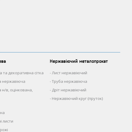
ева
Нержавіючий металопрокат
а та декоративна сітка
Лист нержавіючий
на нержавіюча
Труба нержавіюча
 н/в, оцінкована,
Дріт нержавіючий
Нержавіючий круг (пруток)
нна
і листи
рожі