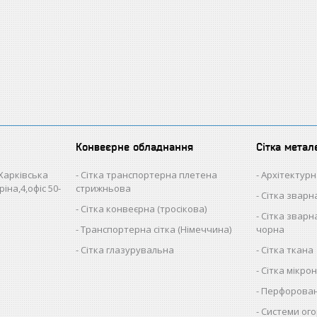
Конвеєрне обладнання
Сітка метал
 Харківська
Сітка транспортерна плетена
Архітектурн
іна,4,офіс 50-
стрижньова
Сітка звар
Сітка конвеєрна (тросікова)
Сітка зварна
Транспортерна сітка (Німеччина)
чорна
Сітка глазурувальна
Сітка ткана
Сітка мікро
Перфорован
Системи ого