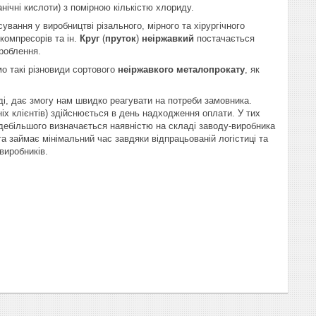
ічні кислоти) з помірною кількістю хлориду.
ування у виробництві різального, мірного та хірургічного
компресорів та ін.
Круг
(
пруток
)
неіржавкий
постачається
роблення.
мо такі різновиди сортового
неіржавкого металопрокату
, як
аді, дає змогу нам швидко реагувати на потреби замовника.
іх клієнтів) здійснюється в день надходження оплати. У тих
 здебільшого визначається наявністю на складі заводу-виробника
а займає мінімальний час завдяки відпрацьованій логістиці та
 виробників.