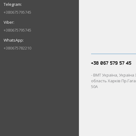
+380675795745
+380675795745
+380675782210
+38 067 579 57 45
ВМТ Україна, Україна
область Харків Пр.Гагар
50А