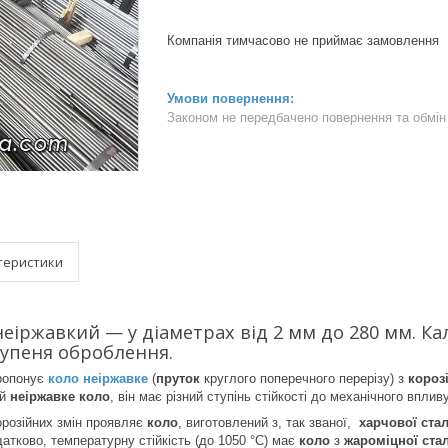
Компанія тимчасово не приймає замовлення
Законом не передбачено повернення та обмін 
теристики
 неіржавкий — у діаметрах від 2 мм до 280 мм. Ка
упеня оброблення.
ропонує
коло неіржавке
(
пруток
круглого поперечного перерізу) з
короз
ий
неіржавке коло
, він має різний ступінь стійкості до механічного впливу
корозійних змін проявляє
коло
, виготовлений з, так званої,
харчової стал
датково, температурну стійкість (до 1050 °C) має
коло
з
жароміцної стал