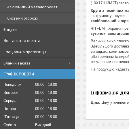
(10Х17Н13М2Т) застос
Алюмінієвий металопрокат
Круги
з
технічних
ма
інструменту, пружин,
Системи огорожі
калібрований
и
гаря
ЧП «ВМТ Україна» реа
Відгуки
куточок
,
шестигран
Доставка та оплата
Великий вибір плоско
Здебільшого доставка
Спеціальна пропозиція
випадках, коли замов
або терміном їх виро
регулярним постача
Бланки заказа
На продукцію надаєть
ГРАФІК РОБОТИ
Понеділок
09:00
18:00
Інформація дл
Вівторок
09:00
18:00
Середа
09:00
18:00
Ціна:
Ціну уточнюйте
Четвер
09:00
18:00
Пʼятниця
09:00
18:00
Субота
Вихідний