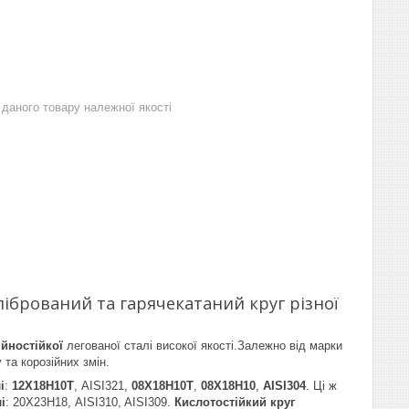
даного товару належної якості
лібрований та гарячекатаний круг різної
ійностійкої
легованої сталі високої якості.Залежно від марки
 та корозійних змін.
і
:
12Х18Н10Т
, AISI321,
08Х18Н10Т
,
08Х18Н10
,
AISI304
. Ці ж
і
: 20Х23Н18, AISI310, AISI309.
Кислотостійкий круг