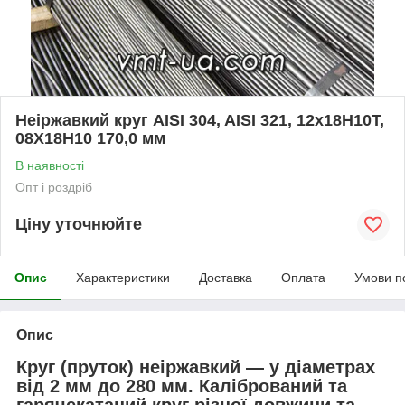
Неіржавкий круг AISI 304, AISI 321, 12х18Н10Т,
08Х18Н10 170,0 мм
В наявності
Опт і роздріб
Ціну уточнюйте
Опис
Характеристики
Доставка
Оплата
Умови п
Опис
Круг (пруток) неіржавкий — у діаметрах
від 2 мм до 280 мм. Калібрований та
гарячекатаний круг різної довжини та