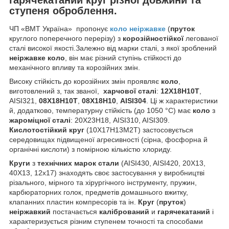
ступеня оброблення.
ЧП «ВМТ Україна» пропонує
коло неіржавке
(
пруток
круглого поперечного перерізу) з
корозійностійкої
легованої
сталі високої якості.Залежно від марки сталі, з якої зроблений
неіржавке коло
, він має різний ступінь стійкості до
механічного впливу та корозійних змін.
Високу стійкість до корозійних змін проявляє
коло
,
виготовлений з, так званої,
харчової сталі
:
12Х18Н10Т
,
AISI321,
08Х18Н10Т
,
08Х18Н10
,
AISI304
. Ці ж характеристики
й, додатково, температурну стійкість (до 1050 °C) має
коло
з
жароміцної сталі
: 20Х23Н18, AISI310, AISI309.
Кислотостійкий круг
(10Х17Н13М2Т) застосовується
середовищах підвищеної агресивності (сірна, фосфорна й
органічні кислоти) з помірною кількістю хлориду.
Круги
з
технічних
марок стали
(AISI430, AISI420, 20Х13,
40Х13, 12х17) знаходять своє застосування у виробництві
різального, мірного та хірургічного інструменту, пружин,
карбюраторних голок, предметів домашнього вжитку,
клапанних пластин компресорів та ін.
Круг
(
пруток
)
неіржавкий
постачається
калібрований
и
гарячекатаний
і
характеризується різним ступенем точності та способами