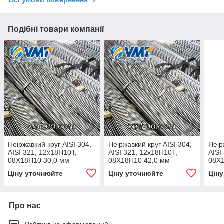
Подібні товари компанії
Неіржавкий круг AISI 304,
Неіржавкий круг AISI 304,
Неір
AISI 321, 12х18Н10Т,
AISI 321, 12х18Н10Т,
AISI
08Х18Н10 30,0 мм
08Х18Н10 42,0 мм
08Х1
Ціну уточнюйте
Ціну уточнюйте
Цін
Про нас