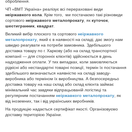
оброблення.
ЧП «ВМТ Україна» реалізує всі перераховані види
неіржавкого кола
. Крім того, ми постачаємо такі різновиди
сортового
неіржавкого металопрокату
, як
куточок
,
шестигранник
,
квадрат
.
Великий вибір плоского та сортового
неіржавкого
металопрокату
, який є в наявності на складі, дає змогу нам
швидко реагувати на потреби замовника. Здебільшого
доставка товару по г. Харкову (або на склад транспортної
компанії — для сторонніх клієнтів) здійснюється в день
надходження оплати. У тих випадках, коли замовляються
рідкісні або нестандартні товарні позиції, термін їх постачання
здебільшого визначається наявністю на складі заводу-
виробника або терміном їх виробництва. А безпосередньо
доставка товару на наш склад або склад клієнта займає
мінімальний час завдяки відпрацьованій логістиці та
регулярним постачанням
неіржавкого металопрокату
, як
від іноземних, так і від українських виробників.
На продукцію надається сертифікат якості. Організовуємо
доставку територією України.