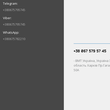
+380675795745
+380675795745
+380675782210
+38 067 579 57 45
ВМТ Україна, Україна
область Харків Пр.Гагар
50А