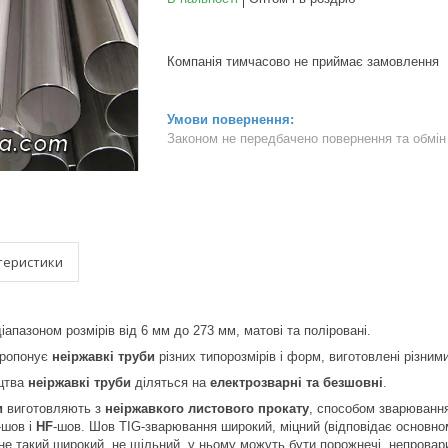
Компанія тимчасово не приймає замовлення
Законом не передбачено повернення та обмін 
теристики
іапазоном розмірів від 6 мм до 273 мм, матові та поліровані.
ропонує
неіржавкі труби
різних типорозмірів і форм, виготовлені різним
цтва
неіржавкі труби
діляться на
електрозварні та безшовні
.
и
виготовляють з
неіржавкого листового прокату
, способом зварювання
-шов і
HF
-шов. Шов TIG-зварювання широкий, міцний (відповідає основн
не такий широкий, не щільний, у ньому можуть бути порожнечі, непровари