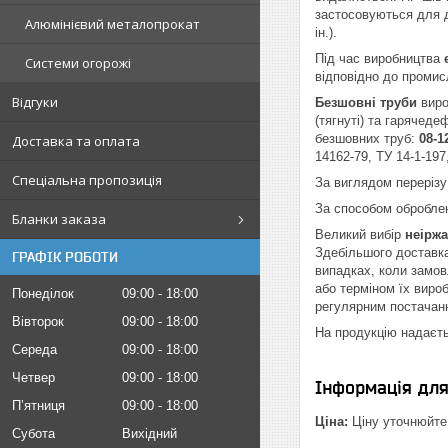
застосовуються для д
Алюмінієвий металопрокат
ін.).
Під час виробництва
Системи огорожі
відповідно до промис
Відгуки
Безшовні труби
виро
(тягнуті) та гарячед
безшовних труб:
08-1
Доставка та оплата
14162-79, ТУ 14-1-19
Спеціальна пропозиція
За виглядом перерізу
За способом обробле
Бланки заказа
Великий вибір
неірж
Здебільшого доставка
ГРАФІК РОБОТИ
випадках, коли замов
або терміном їх виро
Понеділок
09:00
18:00
регулярним постача
Вівторок
09:00
18:00
На продукцію надаєть
Середа
09:00
18:00
Четвер
09:00
18:00
Інформація дл
Пʼятниця
09:00
18:00
Ціна:
Ціну уточнюйте
Субота
Вихідний