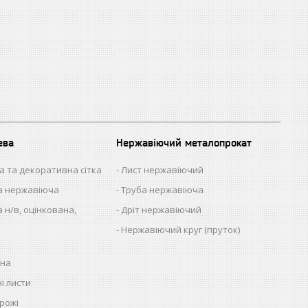
ева
Нержавіючий металопрокат
а та декоративна сітка
Лист нержавіючий
на нержавіюча
Труба нержавіюча
 н/в, оцінкована,
Дріт нержавіючий
Нержавіючий круг (пруток)
нна
і листи
рожі