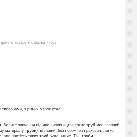
даного товару належної якості
и способами, з різних марок сталі.
. Велике значення під час виробництва таких
труб
має зварний
ому матеріалу
труби
), щільний, без порожнеч і раковин, легко
, але вартість таких
труб
буде нижче. Такі
труби