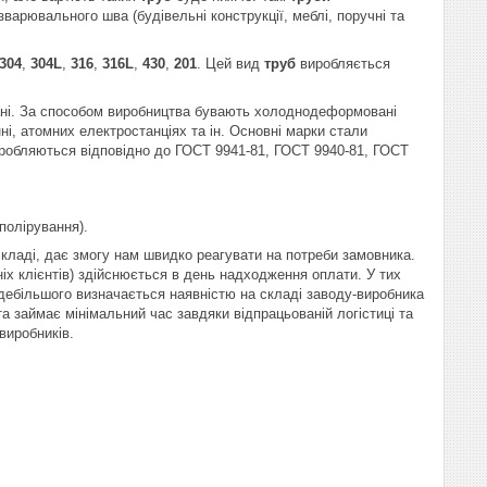
варювального шва (будівельні конструкції, меблі, поручні та
 304
,
304L
,
316
,
316L
,
430
,
201
. Цей вид
труб
виробляється
тані. За способом виробництва бувають холоднодеформовані
ні, атомних електростанціях та ін. Основні марки стали
иробляються відповідно до ГОСТ 9941-81, ГОСТ 9940-81, ГОСТ
полірування).
 складі, дає змогу нам швидко реагувати на потреби замовника.
іх клієнтів) здійснюється в день надходження оплати. У тих
 здебільшого визначається наявністю на складі заводу-виробника
а займає мінімальний час завдяки відпрацьованій логістиці та
 виробників.