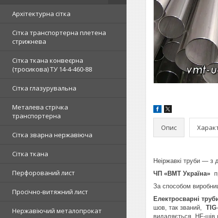
Архітектурна сітка
Сітка транспортерна плетена
стрижнева
Сітка ткана конвеєрна
(тросикова) ТУ 14-4-460-88
Сітка глазурувальна
Металева стрічка
транспортерна
Опис
Харак
Сітка зварна нержавіюча
Сітка ткана
Неіржавкі труби — з д
Перфорований лист
ЧП «ВМТ Україна»
п
За способом виробни
Просічно-витяжний лист
Електросварні труб
шов, так званий,
TIG
Нержавіючий металопрокат
видаляється. HF-шів 