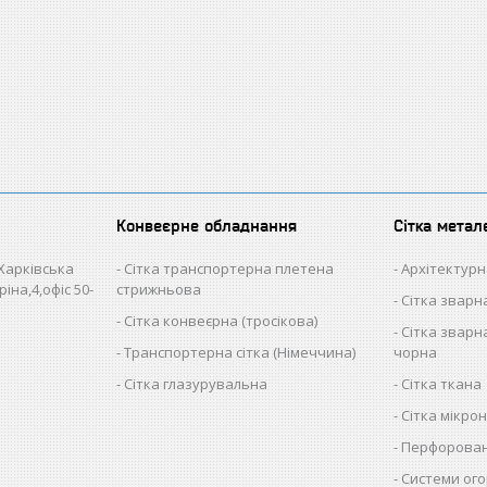
Конвеєрне обладнання
Сітка метал
 Харківська
Сітка транспортерна плетена
Архітектурн
іна,4,офіс 50-
стрижньова
Сітка звар
Сітка конвеєрна (тросікова)
Сітка зварна
Транспортерна сітка (Німеччина)
чорна
Сітка глазурувальна
Сітка ткана
Сітка мікро
Перфорован
Системи ого