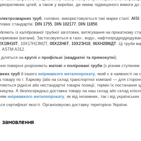
екоративних цілей, а також у виробах, де немає підвищеного вимоги до з
електрозварних труб
, головно, використовуються такі марки сталі:
AISI
лових стандартів:
DIN 1755
,
DIN 102177
,
DIN 11850
.
бляють із каліброваної трубної заготовки, витягування на прокатному с
еформовані (катани). Застосовуються в газо-, водо-, нафтопродродродуван
2Х18Н10Т
, 10Х17Н13М2Т,
08Х22Н6Т
,
10Х23Н18
,
06ХН28МДТ
. Ці труби в
7, ASTM A312.
 діляться на
круглі
и
профільні
(
квадратні та прямокутні
).
ння поверхні розрізняють
матові
и
поліровані труби
(з різним ступенем 
авких труб
й іншого
неіржавкого металопрокату
, який є в наявності на
 товару по г. Харкову (або на склад транспортної компанії — для сторонн
ляються рідкісні або нестандартні товарні позиції, термін їх постачання
бництва. А безпосередньо доставка товару на наш склад або склад клієнт
нням
неіржавкого металопрокату
, як від іноземних, так і від українських
ся сертифікат якості. Організовуємо доставку територією України.
я замовлення