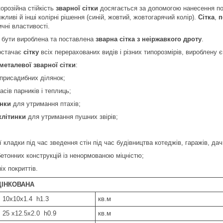
корозійна стійкість
зварної сітки
досягається за допомогою нанесення пол
жливі й інші колірні рішення (синій, жовтий, жовтогарячий колір).
Сітка
,
п
чні властивості.
 бути вироблена та поставлена
зварна сітка
з неіржавкого дроту
.
стачає
сітку
всіх перерахованих видів і різних типорозмірів, вироблену
металевої зварної сітки
:
присадибних ділянок;
ів парників і теплиць;
инки
для утримання птахів;
клітинки
для утримання пушних звірів;
кладки під час зведення стін під час будівництва котеджів, гаражів, дач
тонних конструкцій із ненормованою міцністю;
 покриттів.
ЦІНКОВАНА
10х10х1.4 h1.3
кв.м
25 х12.5х2.0 h0.9
кв.м