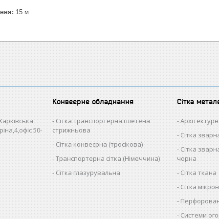
ння:
15 м
Конвеєрне обладнання
Сітка метал
 Харківська
Сітка транспортерна плетена
Архітектурн
іна,4,офіс 50-
стрижньова
Сітка звар
Сітка конвеєрна (тросікова)
Сітка зварна
Транспортерна сітка (Німеччина)
чорна
Сітка глазурувальна
Сітка ткана
Сітка мікро
Перфорован
Системи ого