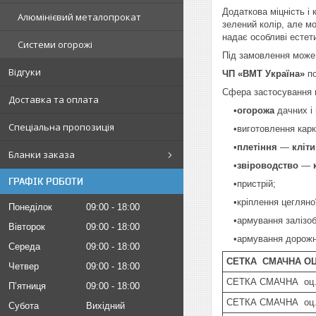
Додаткова міцність і 
Алюмінієвий металопрокат
зелений колір, але мо
надає особливі естети
Системи огорожі
Під замовлення може
Відгуки
ЧП «ВМТ Україна»
по
Сфера застосування
Доставка та оплата
•
огорожа
дачних і 
Спеціальна пропозиція
•виготовлення каркас
•
плетіння
—
кліт
Бланки заказа
•
звіроводство
—
ГРАФІК РОБОТИ
•пристрій;
•кріплення цегляної 
Понеділок
09:00
18:00
•армування залізобе
Вівторок
09:00
18:00
•армування дорожніх
Середа
09:00
18:00
СЕТКА СМАЧНА О
Четвер
09:00
18:00
СЕТКА СМАЧНА оц. 
Пʼятниця
09:00
18:00
СЕТКА СМАЧНА оц. 
Субота
Вихідний