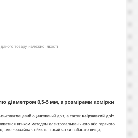
даного товару належної якості
лю діаметром 0,5-5 мм, з розмірами комірки
низьковуглецевий оцинкований дріт, а також
неіржавкий дріт
.
криватися цинком методом електрогальванічного або гарячого
е, але корозійна стійкість такий
сітки
набагато вище,