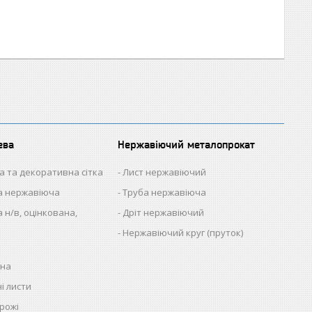
ева
Нержавіючий металопрокат
а та декоративна сітка
Лист нержавіючий
на нержавіюча
Труба нержавіюча
 н/в, оцінкована,
Дріт нержавіючий
Нержавіючий круг (пруток)
нна
і листи
рожі