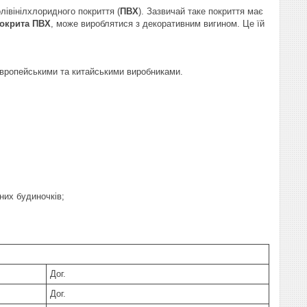
івінілхлоридного покриття (
ПВХ
). Зазвичай таке покриття має
окрита ПВХ
, може вироблятися з декоративним вигином. Це їй
 європейськими та китайськими виробниками.
них будиночків;
Дог.
Дог.