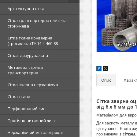
Архітектурна сітка
Сітка транспортерна плетена
стрижнева
Сітка ткана конвеєрна
(тросикова) ТУ 14-4-460-88
Сітка глазурувальна
Металева стрічка
транспортерна
Опис
Харак
Сітка зварна нержавіюча
Сітка ткана
Сітка зварна о
від 6 х 6 мм до 
Перфорований лист
Матеріалом для вир
Просічно-витяжний лист
Для захисту металу в
цинкування. Варто з
Нержавіючий металопрокат
порівнюючи з
сіткам