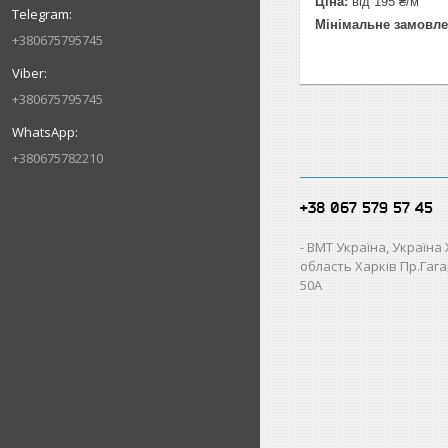
Ціна:
від 195 ₴/м
Мінімальне замовле
+380675795745
+380675795745
+380675782210
+38 067 579 57 45
ВМТ Україна, Україна
область Харків Пр.Гагар
50А