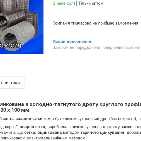
В наявності
Тільки оптом
Компанія тимчасово не приймає замовлення
Законом не передбачено повернення та обмін 
теристики
цинкована з холодно-тягнутого дроту круглого профі
100 х 100 мм.
обництва
зварної сітки
може бути низьковуглецевий дріт (без покриття), 
ід корозії,
зварна сітка
, вироблена з низьковуглецевого дроту, може по
ауважити, що
сетка
,
оцинкована
методом
гарячого цинкування
, дорожч
, оцинкованою електрогальванічним методом.